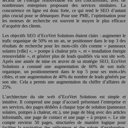
secteur de l’énergie renouvelable est très concurrentiel, avec de
nombreuses entreprises proposant des services similaires. La
concurrence en ligne est donc forte, ce qui rend le SEO d’autant
plus crucial pour se démarquer. Pour une PME, l’optimisation pour
les moteurs de recherche est souvent le moyen le plus efficace
d’acquérir des clients.
Les objectifs SEO d’EcoVert Solutions étaient clairs : augmenter le
trafic organique de 50% en un an, se positionner dans le top 3 des
résultats de recherche pour les mots-clés clés comme « panneaux
solaires [ville] », « pompe à chaleur prix », et « installation énergie
renouvelable », et générer plus de leads qualifiés via son site web.
Après une année de mise en œuvre de sa stratégie SEO, EcoVert
Solutions a constaté une augmentation de 60% de son trafic
organique, un positionnement dans le top 5 pour ses mots-clés
cibles, et une augmentation de 40% du nombre de leads générés par
son site. Cela a permis une augmentation du chiffre d’affaires de
25%.
L’architecture du site web d’EcoVert Solutions est simple et
intuitive. Il comprend une page d’accueil présentant l’entreprise et
ses services, des pages dédiées à chaque type de solution (panneaux
solaires, pompes à chaleur, etc.), une page de blog avec des articles
informatifs, une page de contact et une page « à propos ». Le site
compte environ 50 pages, structurées de manière logique pour
faciliter la navigation des utilisateurs et des robots d’exploration.